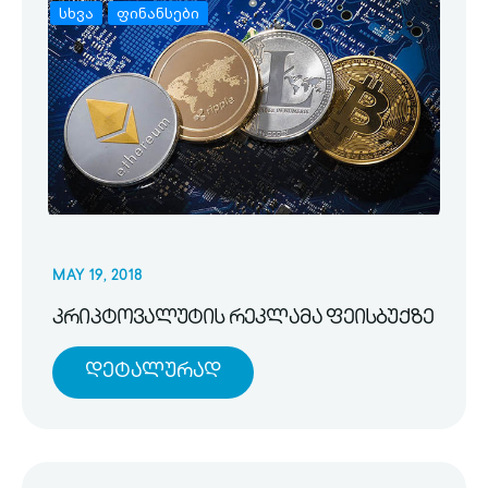
სხვა
ფინანსები
MAY 19, 2018
კრიპტოვალუტის რეკლამა ფეისბუქზე
Დეტალურად