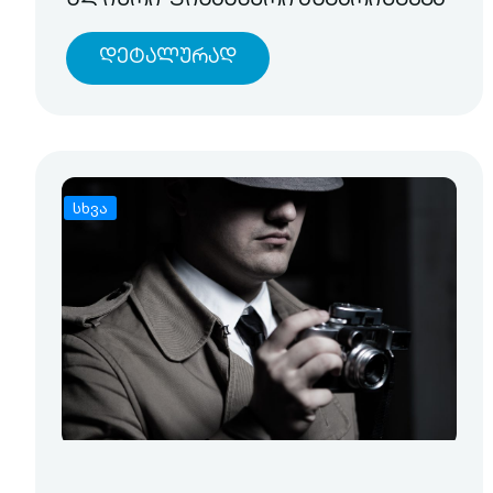
წლიური ფინანსური ანგარიშგება
Დეტალურად
სხვა