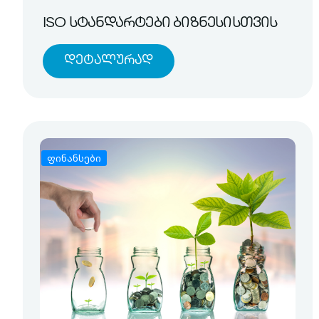
ISO სტანდარტები ბიზნესისთვის
Დეტალურად
ფინანსები