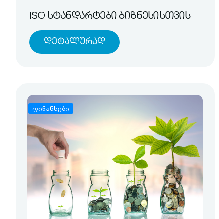
ISO სტანდარტები ბიზნესისთვის
Დეტალურად
ფინანსები