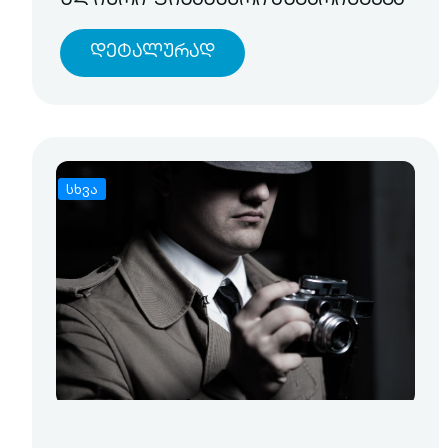
წლიური ფინანსური ანგარიშგება
Დეტალურად
სხვა