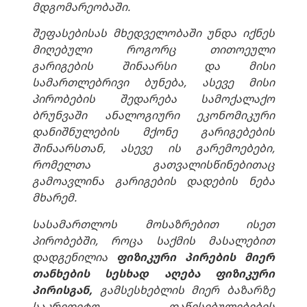
მდგომარეობაში
.
შეფასებისას
მხედველობაში
უნდა
იქნეს
მიღებული
როგორც
თითოეული
გარიგების
შინაარსი
და
მისი
სამართლებრივი
ბუნება
,
ასევე
მისი
პირობების
შედარება
სამოქალაქო
ბრუნვაში
ანალოგიური
ეკონომიკური
დანიშნულების
მქონე
გარიგებების
შინაარსთან
,
ასევე
ის
გარემოებები
,
რომელთა
გათვალისწინებითაც
გამოავლინა
გარიგების
დადების
ნება
მხარემ
.
სასამართლოს
მოსაზრებით
ისეთ
პირობებში
,
როცა
საქმის
მასალებით
დადგენილია
ფიზიკური
პირების
მიერ
თანხების
სესხად
აღება
ფიზიკური
პირისგან
,
გამსესხებლის
მიერ
ბაზარზე
საკრედიტო
დაწესებულებების