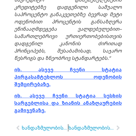
კრედიტებზე
დადგენილი
საშუალო
საპროცენტო
განაკვეთებზე
ბევრად
მეტი
ოდენობით
პროცენტის
განსაზღვრა
ეწინააღმდეგება
ვალდებულებით
–
სამართლებრივი
ურთიერთობებისთვის
დადგენილ
კანონის
ძირითად
პრინციპებს
,
შესაბამისად
,
საჯარო
წესრიგს
და
ზნეობრივ
სტანდარტებს
.
“
იხ. ასევე ჩვენი სტატია
პირგასამტეხლოს ოდენობის
შემცირებაზე.
იხ. ასევე ჩვენი სტატია სესხის
სარგებლისა და ზიანის ანაზღაურების
გამიჯვნაზე.
ხანდაზმულობის ვადის შეჩერება
ხანდაზმულობის ცნება